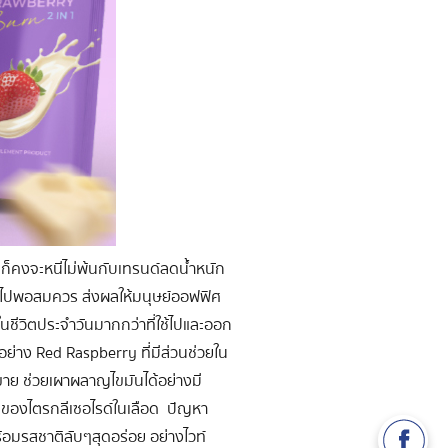
ก็คงจะหนีไม่พ้นกับเทรนด์ลดน้ำหนัก
รฐานไปพอสมควร ส่งผลให้มนุษย์ออฟฟิศ
รในชีวิตประจำวันมากกว่าที่ใช้ไปและออก
อย่าง Red Raspberry ที่มีส่วนช่วยใน
มขาย ช่วยเผาผลาญไขมันได้อย่างมี
้นของไตรกลีเซอไรด์ในเลือด ปัญหา
ร้อมรสชาติลับๆสุดอร่อย อย่างไวท์