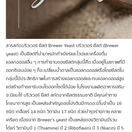
สารสกัดบริวเวอร์ ยีสต์ Brewer Yeast บริวเวอร์ ยีสต์ (Brewer
yeast) เป็นยีสต์ที่นำมาหมักทำเบียร์และไวน์และเครื่องดื่ม
แอลกอฮอล์อื่น ๆ การทำงานของยีสต์กลุ่มนี้คือ เมื่ออยู่ในสภาพที่มี
ออกซิเจนน้อย ๆ ก็จะเปลี่ยนน้ำตาลเป็นแอลกอฮอล์หรือโดยยีสต์ใน
กลุ่มนี้มีประสิทธิภาพในการสร้างแอลกอฮอล์และทนแอลกอฮอล์สูง
แต่สร้างก๊าซคาร์บอนไดออกไซด์ได้น้อย ในโรงงานผลิตอาหารเสริม
จะนิยมใช้ บริวเวอร์ ยีสต์ สกัดจากยีสต์ธรรมชาติ มีคุณค่าทาง
โภชนาการสูง เป็นแหล่งสำคัญของโปรตีนมีกรดอะมิโนจำเป็น 16
ชนิด เกลือแร่ 14 ชนิด วิตามิน 17 ชนิด ช่วยบำรุงร่างกาย คลาย
เครียด เนื่องจาก Brewer’s yeast เป็นแหล่งของวิตามินบีรวม
ได้แก่ วิตามินบี 1 (Thiamine) บี 2 (Riboflavin) บี 3 (Niacin) บี 5