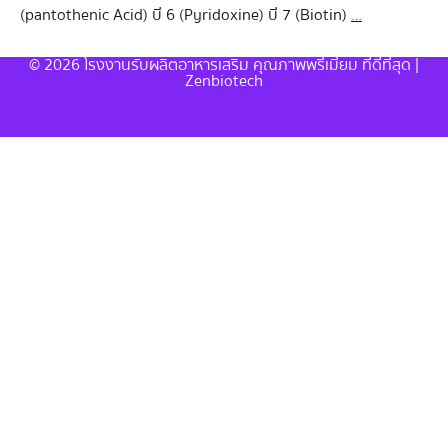
ผลิต
(pantothenic Acid) บี 6 (Pyridoxine) บี 7 (Biotin)
…
อาหาร
© 2026 โรงงานรับผลิตอาหารเสริม คุณภาพพรีเมียม ที่ดีที่สุด |
เสริม
Zenbiotech
จาก
สาร
สกัด
บริว
เวอร์
ยีสต์
Brewer
Yeast