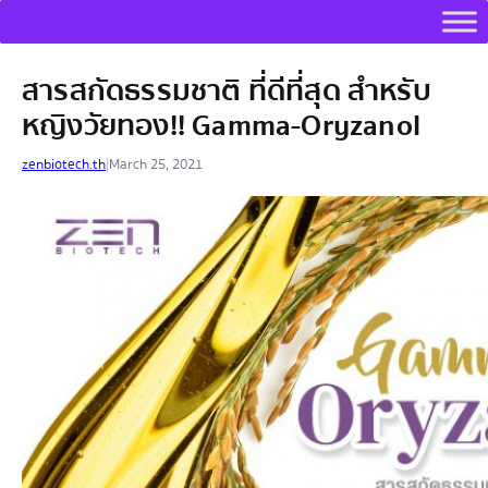
สารสกัดธรรมชาติ ที่ดีที่สุด สำหรับ
หญิงวัยทอง!! Gamma-Oryzanol
zenbiotech.th
|
March 25, 2021